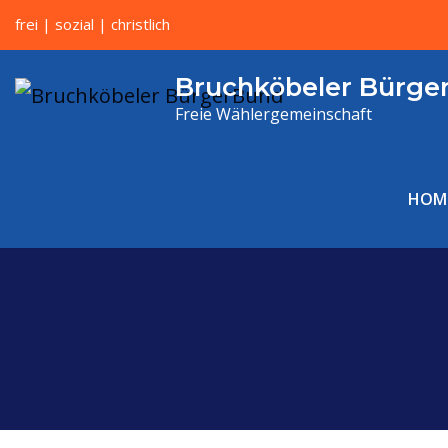
frei | sozial | christlich
Bruchköbeler Bürge
Freie Wählergemeinschaft
HOM