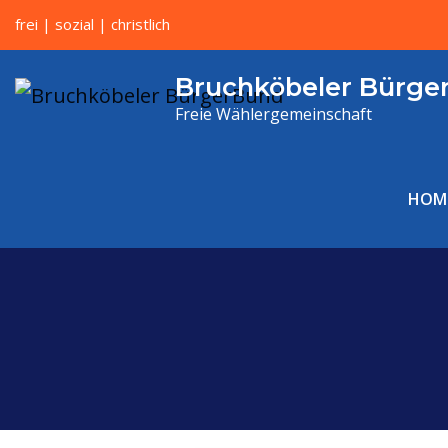
frei | sozial | christlich
Bruchköbeler Bürge
Freie Wählergemeinschaft
HOM