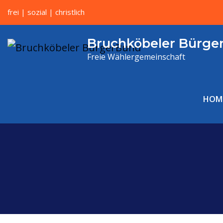
frei | sozial | christlich
Bruchköbeler Bürge
Freie Wählergemeinschaft
HOM