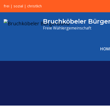
frei | sozial | christlich
Bruchköbeler Bürge
Freie Wählergemeinschaft
HOM